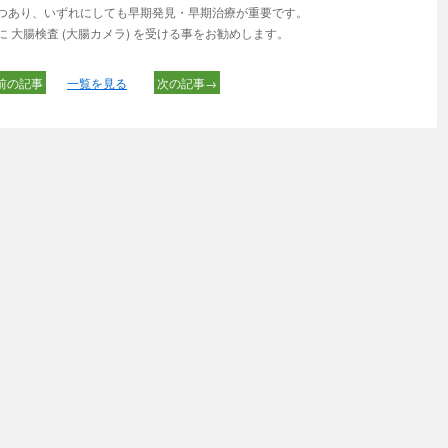
つあり、いずれにしても早期発見・早期治療が重要です。
 大腸検査 (大腸カメラ) を受ける事をお勧めします。
前の記事
一覧を見る
次の記事→