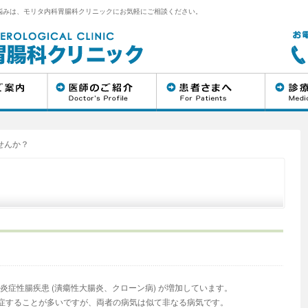
悩みは、モリタ内科胃腸科クリニックにお気軽にご相談ください。
せんか？
？
炎症性腸疾患 (潰瘍性大腸炎、クローン病) が増加しています。
症することが多いですが、両者の病気は似て非なる病気です。