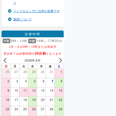
う
インフルエンザに注意が必要です
風疹について
診療時間
9時～13時
14時～17時30分
午前
午後
※水・土は9時～12時または休診日
30分前
受付終了は診療時間の
となります
2026年 8月
日
月
火
水
木
金
土
26
27
28
29
30
31
1
2
3
4
5
6
7
8
9
10
11
12
13
14
15
16
17
18
19
20
21
22
23
24
25
26
27
28
29